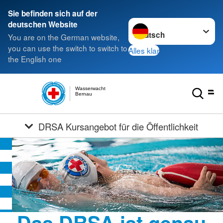
Sie befinden sich auf der
Sprache wechseln zu
deutschen Website
You are on the German website,
you can use the switch to switch to
Alles klar
the English one
Wasserwacht
Bernau
DRSA Kursangebot für die Öffentlichkeit
Das DRSA ist genau