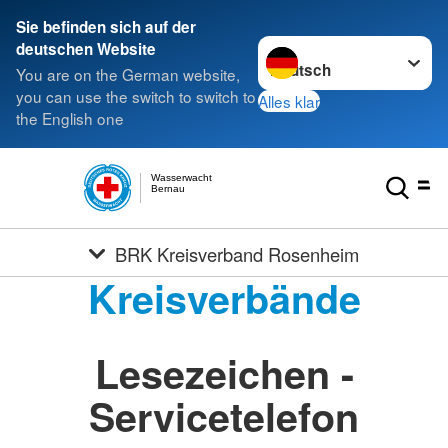
Sie befinden sich auf der
Sprache wechseln zu
deutschen Website
You are on the German website,
you can use the switch to switch to
Alles klar
the English one
Wasserwacht
Bernau
BRK Kreisverband Rosenheim
Kreisverbände
Lesezeichen -
Servicetelefon