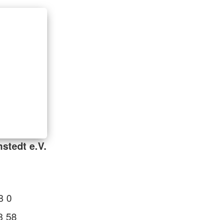
stedt e.V.
8 0
8 58