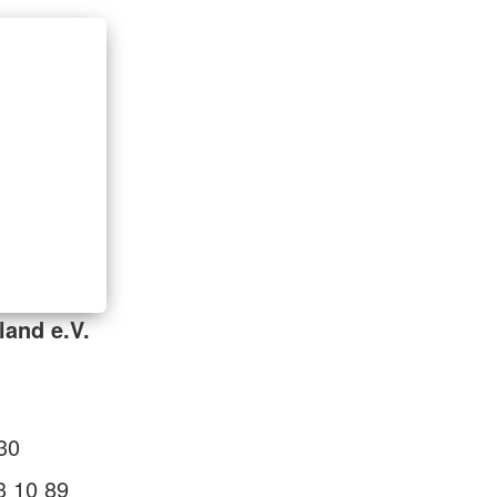
and e.V.
30
3 10 89