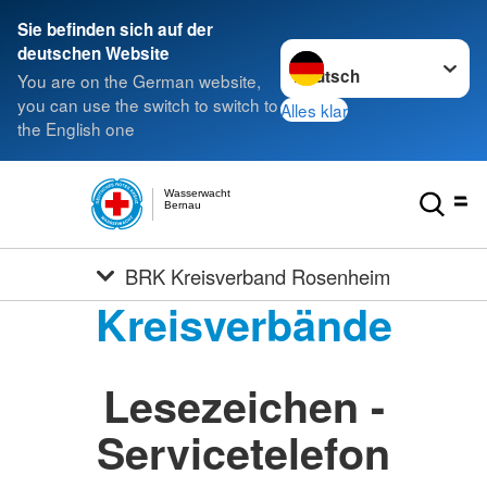
Sie befinden sich auf der
Sprache wechseln zu
deutschen Website
You are on the German website,
you can use the switch to switch to
Alles klar
the English one
Wasserwacht
Bernau
BRK Kreisverband Rosenheim
Kreisverbände
Lesezeichen -
Servicetelefon