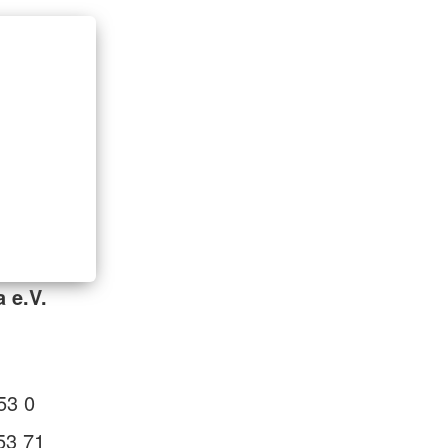
 e.V.
53 0
53 71