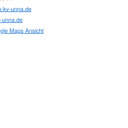
k-kv-unna.de
v-unna.de
ogle Maps Ansicht