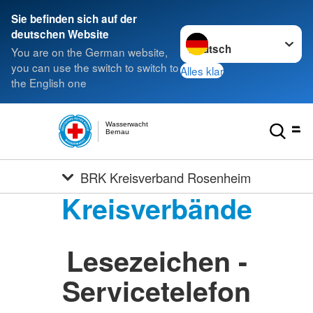
Sie befinden sich auf der
Sprache wechseln zu
deutschen Website
You are on the German website,
you can use the switch to switch to
Alles klar
the English one
Wasserwacht
Bernau
BRK Kreisverband Rosenheim
Kreisverbände
Lesezeichen -
Servicetelefon