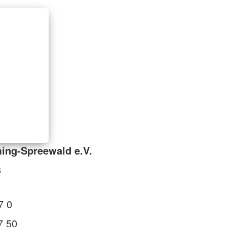
ing-Spreewald e.V.
8
7 0
7 50