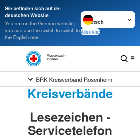
Sie befinden sich auf der
Sprache wechseln zu
deutschen Website
You are on the German website,
you can use the switch to switch to
Alles klar
the English one
Wasserwacht
Bernau
BRK Kreisverband Rosenheim
Kreisverbände
Lesezeichen -
Servicetelefon