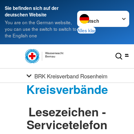
Sie befinden sich auf der
Sprache wechseln zu
deutschen Website
You are on the German website,
you can use the switch to switch to
Alles klar
the English one
Wasserwacht
Bernau
BRK Kreisverband Rosenheim
Kreisverbände
Lesezeichen -
Servicetelefon