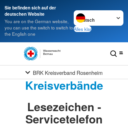
Sie befinden sich auf der
Sprache wechseln zu
deutschen Website
You are on the German website,
you can use the switch to switch to
Alles klar
the English one
Wasserwacht
Bernau
BRK Kreisverband Rosenheim
Kreisverbände
Lesezeichen -
Servicetelefon