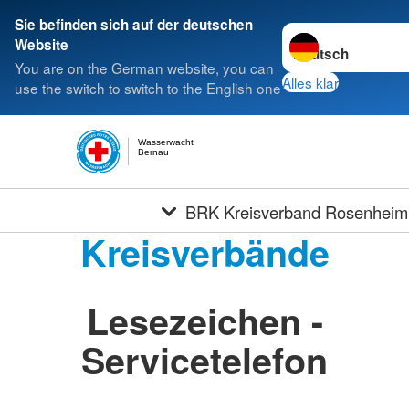
Sie befinden sich auf der deutschen
Sprache wechseln 
Website
You are on the German website, you can
Alles klar
use the switch to switch to the English one
Wasserwacht
Bernau
BRK Kreisverband Rosenheim
Kreisverbände
Lesezeichen -
Servicetelefon