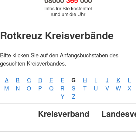
08000
365
000
Infos für Sie kostenfrei
rund um die Uhr
Rotkreuz Kreisverbände
Bitte klicken Sie auf den Anfangsbuchstaben des
gesuchten Kreisverbandes.
A
B
C
D
E
F
G
H
I
J
K
L
M
N
O
P
Q
R
S
T
U
V
W
X
Y
Z
Kreisverband
Landesv