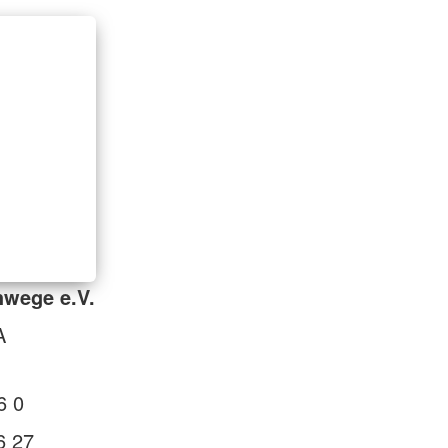
hwege e.V.
A
6 0
6 27