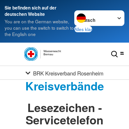
Sie befinden sich auf der
Sprache wechseln zu
deutschen Website
You are on the German website,
you can use the switch to switch to
Alles klar
the English one
Wasserwacht
Bernau
BRK Kreisverband Rosenheim
Kreisverbände
Lesezeichen -
Servicetelefon