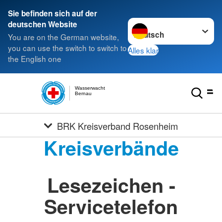
Sie befinden sich auf der
Sprache wechseln zu
deutschen Website
You are on the German website,
you can use the switch to switch to
Alles klar
the English one
Wasserwacht
Bernau
BRK Kreisverband Rosenheim
Kreisverbände
Lesezeichen -
Servicetelefon