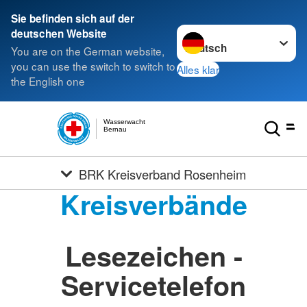
Sie befinden sich auf der
Sprache wechseln zu
deutschen Website
You are on the German website,
you can use the switch to switch to
Alles klar
the English one
Wasserwacht
Bernau
BRK Kreisverband Rosenheim
Kreisverbände
Lesezeichen -
Servicetelefon