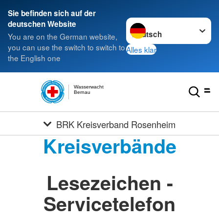
Sie befinden sich auf der
Sprache wechseln zu
deutschen Website
You are on the German website,
you can use the switch to switch to
Alles klar
the English one
Wasserwacht
Bernau
BRK Kreisverband Rosenheim
Kreisverbände
Lesezeichen -
Servicetelefon