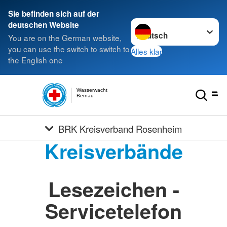
Sie befinden sich auf der
Sprache wechseln zu
deutschen Website
You are on the German website,
you can use the switch to switch to
Alles klar
the English one
Wasserwacht
Bernau
BRK Kreisverband Rosenheim
Kreisverbände
Lesezeichen -
Servicetelefon