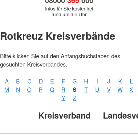
08000
365
000
Infos für Sie kostenfrei
rund um die Uhr
Rotkreuz Kreisverbände
Bitte klicken Sie auf den Anfangsbuchstaben des
gesuchten Kreisverbandes.
A
B
C
D
E
F
G
H
I
J
K
L
M
N
O
P
Q
R
S
T
U
V
W
X
Y
Z
Kreisverband
Landesv