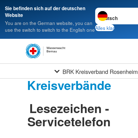
Sie befinden sich auf der deutschen
Sprache wechseln 
Website
You are on the German website, you can
Alles klar
use the switch to switch to the English one
Wasserwacht
Bernau
BRK Kreisverband Rosenheim
Kreisverbände
Lesezeichen -
Servicetelefon