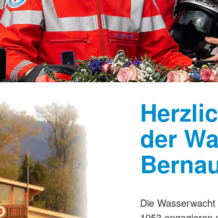
Herzli
der W
Berna
Die Wasserwacht B
1953 engagieren 