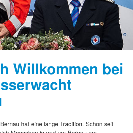
ch Willkommen bei
asserwacht
u
ernau hat eine lange Tradition. Schon seit
sich Menschen in und um Bernau am