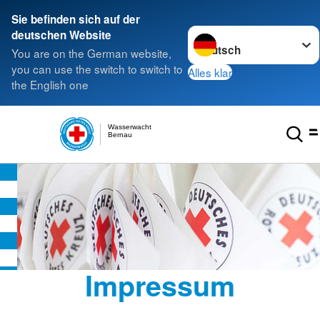
Sie befinden sich auf der
Sprache wechseln zu
deutschen Website
You are on the German website,
you can use the switch to switch to
Alles klar
the English one
Wasserwacht
Bernau
Impressum