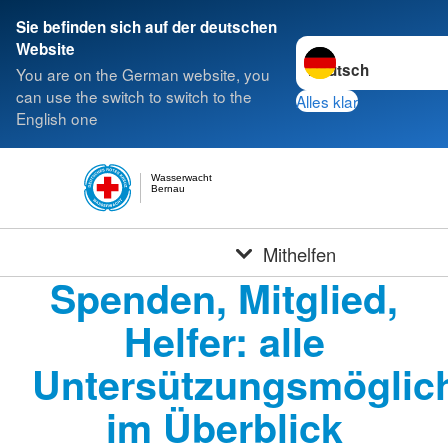
Sie befinden sich auf der deutschen
Sprache wechseln zu
Website
You are on the German website, you
can use the switch to switch to the
Alles klar
English one
Wasserwacht
Bernau
Mithelfen
Spenden, Mitglied,
Helfer: alle
Untersützungsmöglich
im Überblick