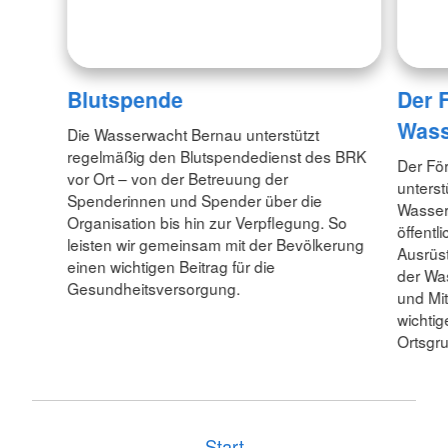
Blutspende
Der 
Wass
Die Wasserwacht Bernau unterstützt
regelmäßig den Blutspendedienst des BRK
Der Fö
vor Ort – von der Betreuung der
unterst
Spenderinnen und Spender über die
Wasserw
Organisation bis hin zur Verpflegung. So
öffentl
leisten wir gemeinsam mit der Bevölkerung
Ausrüs
einen wichtigen Beitrag für die
der Wa
Gesundheitsversorgung.
und Mit
wichtig
Ortsgr
Start