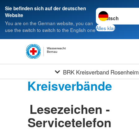
Sie befinden sich auf der deutschen
Sprache wechseln 
Website
You are on the German website, you can
Alles klar
use the switch to switch to the English one
Wasserwacht
Bernau
BRK Kreisverband Rosenheim
Kreisverbände
Lesezeichen -
Servicetelefon