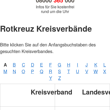
08000
365
000
Infos für Sie kostenfrei
rund um die Uhr
Rotkreuz Kreisverbände
Bitte klicken Sie auf den Anfangsbuchstaben des
gesuchten Kreisverbandes.
A
B
C
D
E
F
G
H
I
J
K
L
M
N
O
P
Q
R
S
T
U
V
W
X
Y
Z
Kreisverband
Landesv