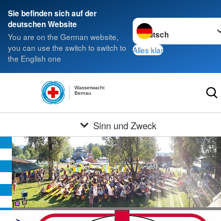
Sie befinden sich auf der
Sprache wechseln zu
deutschen Website
You are on the German website,
you can use the switch to switch to
Alles klar
the English one
Wasserwacht
Bernau
Sinn und Zweck