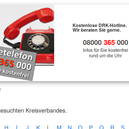
Kostenlose DRK-Hotline.
Wir beraten Sie gerne.
08000
365
000
Infos für Sie kostenfrei
rund um die Uhr
e
gesuchten Kreisverbandes.
H
I
J
K
L
M
N
O
P
Q
R
S