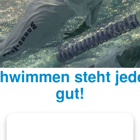
hwimmen steht je
gut!