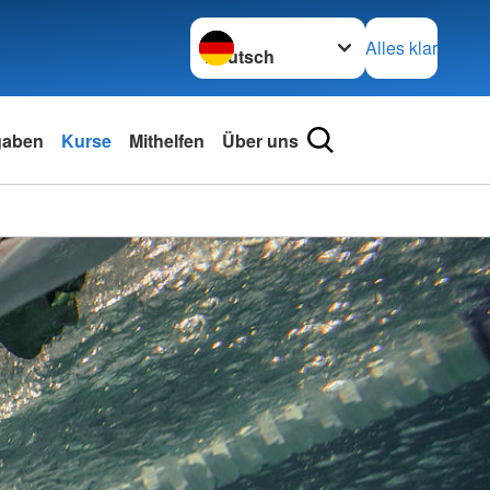
Sprache wechseln zu
Alles klar
gaben
Kurse
Mithelfen
Über uns