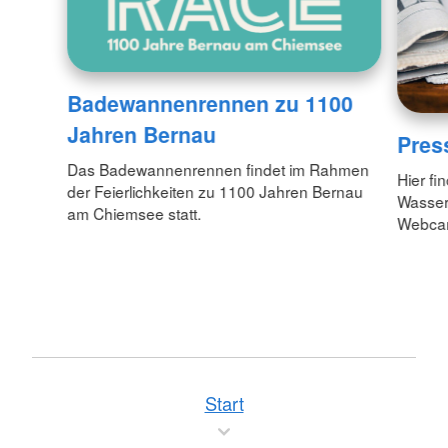
Badewannenrennen zu 1100
Jahren Bernau
Pres
Das Badewannenrennen findet im Rahmen
Hier fi
der Feierlichkeiten zu 1100 Jahren Bernau
Wasser
am Chiemsee statt.
Webc
Start