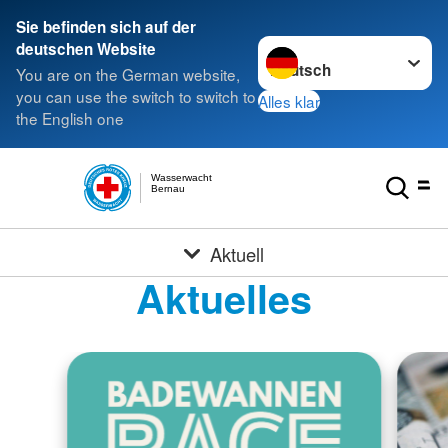
Sie befinden sich auf der
Sprache wechseln zu
deutschen Website
You are on the German website,
you can use the switch to switch to
Alles klar
the English one
Wasserwacht
Bernau
Aktuell
Aktuelles