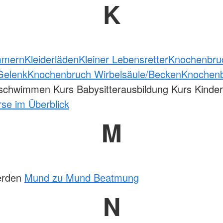
K
mmern
Kleiderläden
Kleiner Lebensretter
Knochenbru
Gelenk
Knochenbruch Wirbelsäule/Becken
Knochen
schwimmen Kurs Babysitterausbildung Kurs Kinde
se im Überblick
M
werden
Mund zu Mund Beatmung
N