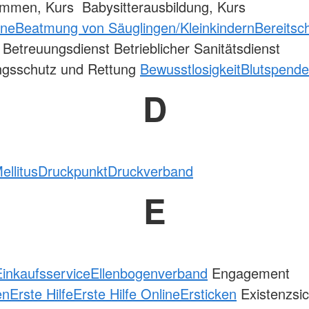
mmen, Kurs Babysitterausbildung, Kurs
ane
Beatmung von Säuglingen/Kleinkindern
Bereitsc
Betreuungsdienst Betrieblicher Sanitätsdienst
ngsschutz und Rettung
Bewusstlosigkeit
Blutspende
D
ellitus
Druckpunkt
Druckverband
E
Einkaufsservice
Ellenbogenverband
Engagement
en
Erste Hilfe
Erste Hilfe Online
Ersticken
Existenzsi