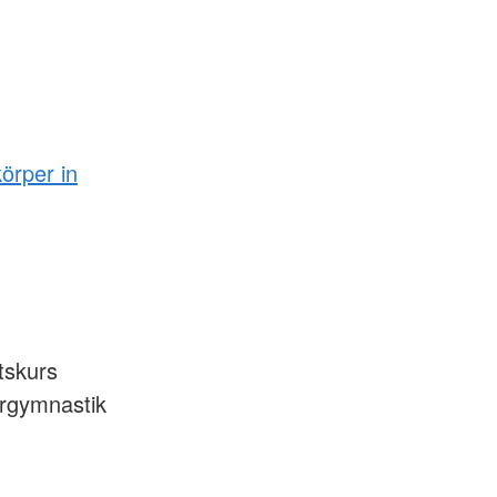
örper in
tskurs
rgymnastik