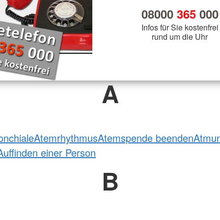
08000
365
000
Infos für Sie kostenfrei
rund um die Uhr
A
onchiale
Atemrhythmus
Atemspende beenden
Atmu
Auffinden einer Person
B