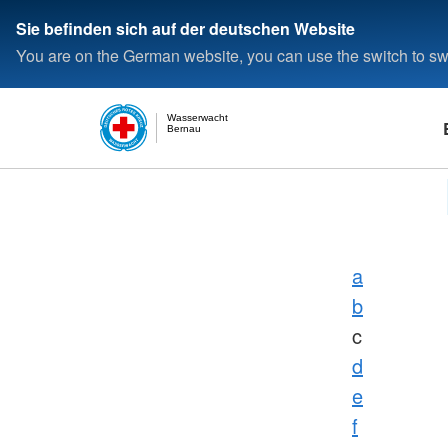
Sie befinden sich auf der deutschen Website
You are on the German website, you can use the switch to swi
Wasserwacht
Bernau
a
b
c
d
e
f