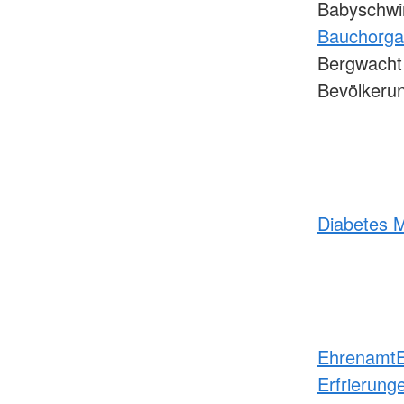
Babyschwi
Bauchorg
Bergwacht 
Bevölkeru
Diabetes M
Ehrenamt
Erfrierung