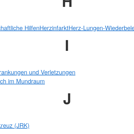
H
haftliche Hilfen
Herzinfarkt
Herz-Lungen-Wiederbel
I
krankungen und Verletzungen
tich im Mundraum
J
kreuz (JRK)