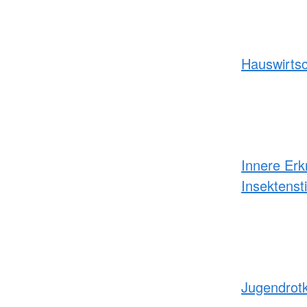
Hauswirtsc
Innere Er
Insektens
Jugendrot