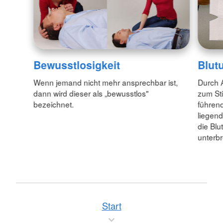
Bewusstlosigkeit
Blut
Wenn jemand nicht mehr ansprechbar ist,
Durch 
dann wird dieser als „bewusstlos"
zum Sti
bezeichnet.
führend
liegend
die Blu
unterb
Start