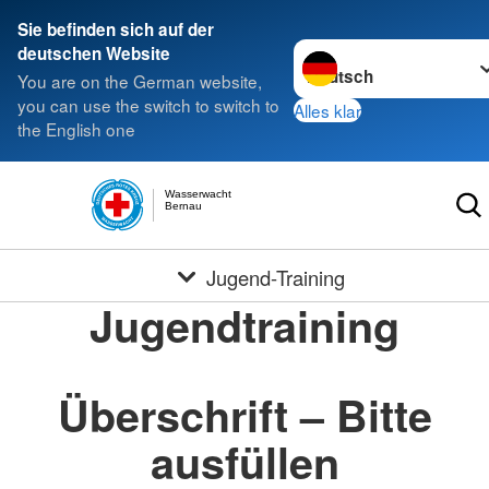
Sie befinden sich auf der
Sprache wechseln zu
deutschen Website
You are on the German website,
you can use the switch to switch to
Alles klar
the English one
Wasserwacht
Bernau
Jugend-Training
Jugendtraining
Überschrift – Bitte
ausfüllen