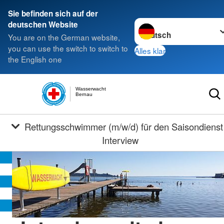
Sie befinden sich auf der
Sprache wechseln zu
deutschen Website
You are on the German website,
you can use the switch to switch to
Alles klar
the English one
Wasserwacht
Bernau
Rettungsschwimmer (m/w/d) für den Saisondienst -
Interview