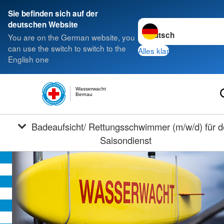
Sie befinden sich auf der
Sprache wechseln zu
deutschen Website
You are on the German website, you
can use the switch to switch to the
Alles klar
English one
Wasserwacht
Bernau
Badeaufsicht/ Rettungsschwimmer (m/w/d) für den
Saisondienst