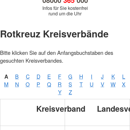
08000
365
000
Infos für Sie kostenfrei
rund um die Uhr
Rotkreuz Kreisverbände
Bitte klicken Sie auf den Anfangsbuchstaben des
gesuchten Kreisverbandes.
A
B
C
D
E
F
G
H
I
J
K
L
M
N
O
P
Q
R
S
T
U
V
W
X
Y
Z
Kreisverband
Landesv