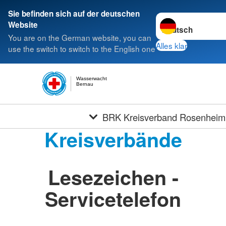
Sie befinden sich auf der deutschen
Sprache wechseln 
Website
You are on the German website, you can
Alles klar
use the switch to switch to the English one
Wasserwacht
Bernau
BRK Kreisverband Rosenheim
Kreisverbände
Lesezeichen -
Servicetelefon