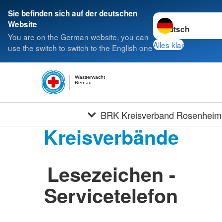
Sie befinden sich auf der deutschen
Sprache wechseln 
Website
You are on the German website, you can
Alles klar
use the switch to switch to the English one
Wasserwacht
Bernau
BRK Kreisverband Rosenheim
Kreisverbände
Lesezeichen -
Servicetelefon