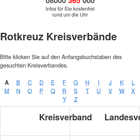
08000
365
000
Infos für Sie kostenfrei
rund um die Uhr
Rotkreuz Kreisverbände
Bitte klicken Sie auf den Anfangsbuchstaben des
gesuchten Kreisverbandes.
A
B
C
D
E
F
G
H
I
J
K
L
M
N
O
P
Q
R
S
T
U
V
W
X
Y
Z
Kreisverband
Landesv